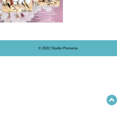
© 2022 Studio Plumeria.