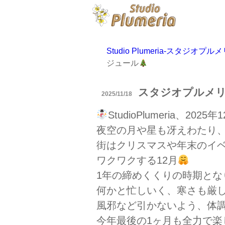
Studio Plumeria-スタ
ジュール
スタジオプルメリ
2025/11/18
StudioPlumeria、2
夜空の月や星も冴えわたり
街はクリスマスや年末のイ
ワクワクする12月
1年の締めくくりの時期とな
何かと忙しいく、寒さも厳
風邪など引かないよう、体
今年最後の1ヶ月も全力で楽