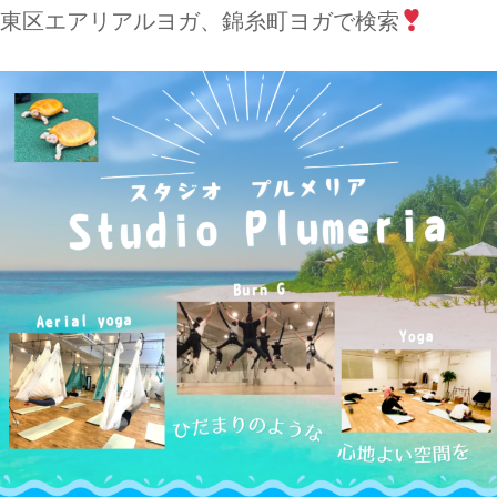
東区エアリアルヨガ、錦糸町ヨガで検索